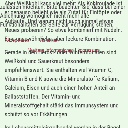
Aber Weißkohl kann viel mehr: Als Kohlroulade ist
zulassen möchten. Bitte beachten Sie, dass bei einer
er genauso beliebt wie als Zutat für Eintöpfe oder
Ablehnung womöglich nicht mehr alle
Aufläufe. Und warum nicht auch einmal etwas
Funktionalitäten der Seite zur Verfügung stehen.
Neues probieren? So etwa kombiniert mit Nudeln.
Eine ungewöhnliche, aber leckere Kombination.
Akzeptieren
Ablehnen
Weitere Informationen
|
Impressum
Gerade in den Herbst- oder Wintermonaten sind
Weißkohl und Sauerkraut besonders
empfehlenswert. Sie enthalten viel Vitamin C,
Vitamin B und K sowie die Mineralstoffe Kalium,
Calcium, Eisen und auch einen hohen Anteil an
Ballaststoffen. Der Vitamin- und
Mineralstoffgehalt stärkt das Immunsystem und
schützt so vor Erkältungen.
Im Lebensmitteleinzelhandel werden in der Regel