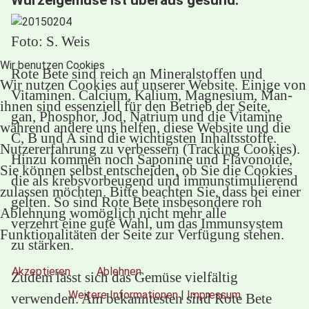
Foto: S. Weis
Wir benutzen Cookies
Rote Bete sind reich an Mineralstoffen und
Wir nutzen Cookies auf unserer Website. Einige von
Vitaminen. Calcium, Kalium, Magnesium, Man-
ihnen sind essenziell für den Betrieb der Seite,
gan, Phosphor, Jod, Natrium und die Vitamine
während andere uns helfen, diese Website und die
C, B und A sind die wichtigsten Inhaltsstoffe.
Nutzererfahrung zu verbessern (Tracking Cookies).
Hinzu kommen noch Saponine und Flavonoide,
Sie können selbst entscheiden, ob Sie die Cookies
die als krebsvorbeugend und immunstimulierend
zulassen möchten. Bitte beachten Sie, dass bei einer
gelten. So sind Rote Bete insbesondere roh
Ablehnung womöglich nicht mehr alle
verzehrt eine gute Wahl, um das Immunsystem
Funktionalitäten der Seite zur Verfügung stehen.
zu stärken.
Akzeptieren
Ablehnen
Zudem lässt sich das Gemüse vielfältig
Weitere Informationen
|
Impressum
verwenden. Am bekanntesten sind Rote Bete