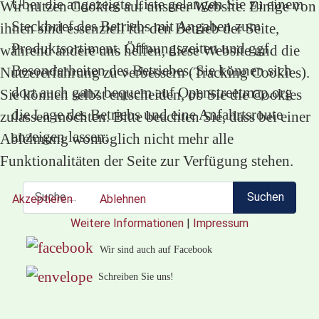
Über die angezeigte Liste gelangen Sie zu einem
Wir nutzen Cookies auf unserer Website. Einige von
Steckbrief des Betriebs mit Angaben zum
ihnen sind essenziell für den Betrieb der Seite,
Produktsortiment, Öffnungszeiten und ggf.
während andere uns helfen, diese Website und die
Besonderheiten des Betriebes. Sie können sich
Nutzererfahrung zu verbessern (Tracking Cookies).
dort auch ganz bequem auf Openstreetmap.org
Sie können selbst entscheiden, ob Sie die Cookies
die Lage des Betriebs und eine Anfahrtsroute
zulassen möchten. Bitte beachten Sie, dass bei einer
anzeigen lassen.
Ablehnung womöglich nicht mehr alle
Funktionalitäten der Seite zur Verfügung stehen.
Suchen
Suchen
Akzeptieren
Ablehnen
Weitere Informationen
|
Impressum
Wir sind auch auf Facebook
Schreiben Sie uns!