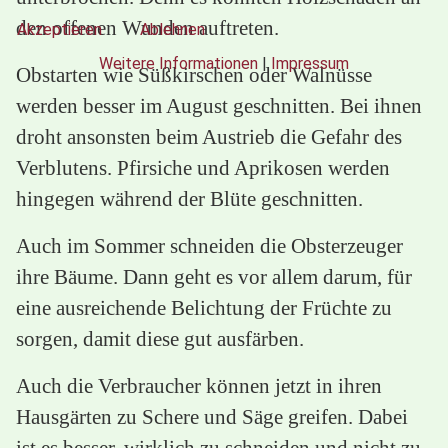
den offenen Wunden auftreten.
Akzeptieren
Ablehnen
Weitere Informationen
|
Impressum
Obstarten wie Süßkirschen oder Walnüsse
werden besser im August geschnitten. Bei ihnen
droht ansonsten beim Austrieb die Gefahr des
Verblutens. Pfirsiche und Aprikosen werden
hingegen während der Blüte geschnitten.
Auch im Sommer schneiden die Obsterzeuger
ihre Bäume. Dann geht es vor allem darum, für
eine ausreichende Belichtung der Früchte zu
sorgen, damit diese gut ausfärben.
Auch die Verbraucher können jetzt in ihren
Hausgärten zu Schere und Säge greifen. Dabei
ist es besser, wirklich zu schneiden und nicht zu