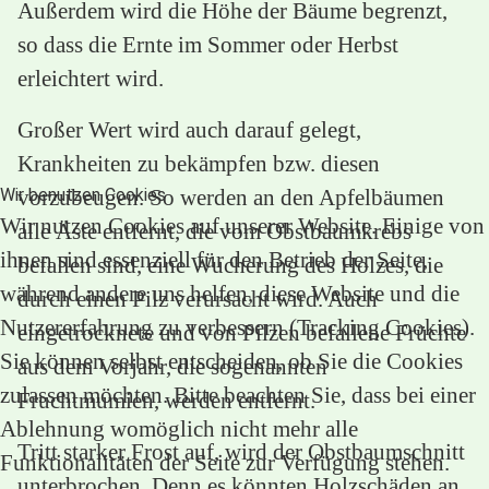
Außerdem wird die Höhe der Bäume begrenzt,
so dass die Ernte im Sommer oder Herbst
erleichtert wird.
Großer Wert wird auch darauf gelegt,
Krankheiten zu bekämpfen bzw. diesen
vorzubeugen. So werden an den Apfelbäumen
Wir benutzen Cookies
Wir nutzen Cookies auf unserer Website. Einige von
alle Äste entfernt, die vom Obstbaumkrebs
ihnen sind essenziell für den Betrieb der Seite,
befallen sind, eine Wucherung des Holzes, die
während andere uns helfen, diese Website und die
durch einen Pilz verursacht wird. Auch
Nutzererfahrung zu verbessern (Tracking Cookies).
eingetrocknete und von Pilzen befallene Früchte
Sie können selbst entscheiden, ob Sie die Cookies
aus dem Vorjahr, die sogenannten
zulassen möchten. Bitte beachten Sie, dass bei einer
Fruchtmumien, werden entfernt.
Ablehnung womöglich nicht mehr alle
Tritt starker Frost auf, wird der Obstbaumschnitt
Funktionalitäten der Seite zur Verfügung stehen.
unterbrochen. Denn es könnten Holzschäden an