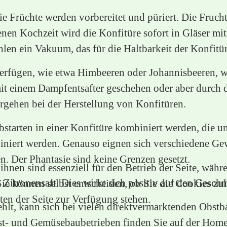
Die Früchte werden vorbereitet und püriert. Die Fruc
n Kochzeit wird die Konfitüre sofort in Gläser mit 
len ein Vakuum, das für die Haltbarkeit der Konfitür
verfügen, wie etwa Himbeeren oder Johannisbeeren, w
mit einem Dampfentsafter geschehen oder aber durch 
orgehen bei der Herstellung von Konfitüren.
tarten in einer Konfitüre kombiniert werden, die un
iniert werden. Genauso eignen sich verschiedene Ge
. Der Phantasie sind keine Grenzen gesetzt.
hnen sind essenziell für den Betrieb der Seite, währ
 Zitronensaft. Dies wirkt sich positiv auf den Gesch
e können selbst entscheiden, ob Sie die Cookies zula
en der Seite zur Verfügung stehen.
ehlt, kann sich bei vielen direktvermarktenden Obst
st- und Gemüsebaubetrieben finden Sie auf der Home