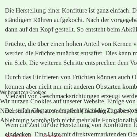
Die Herstellung einer Konfitüre ist ganz einfach. 
ständigem Rühren aufgekocht. Nach der vorgegebene
dann auf den Kopf gestellt. So entsteht beim Abküh
Früchte, die über einen hohen Anteil von Kernen 
werden die Früchte zunächst entsaftet. Dies kann 
ein Sieb. Die weiteren Schritte entsprechen dem V
Durch das Einfrieren von Früchten können auch Obs
können aber nicht nur mit anderen Obstarten komb
Wir benutzen Cookies
Vielzahl von Geschmacksrichtungen erzeugt werden
Wir nutzen Cookies auf unserer Website. Einige von i
Bei süßen Obstarten empfiehlt sich die Zugabe von
Nutzererfahrung zu verbessern (Tracking Cookies). Si
Ablehnung womöglich nicht mehr alle Funktionalität
Wem die Zeit für die Herstellung von Konfitüren f
eindecken. Eine Liste mit direktvermarktenden Ob
Akzeptieren
Ablehnen