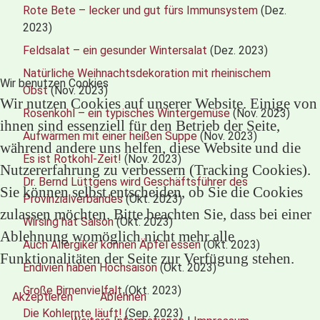
Rote Bete – lecker und gut fürs Immunsystem
(Dez.
2023)
Feldsalat – ein gesunder Wintersalat
(Dez. 2023)
Natürliche Weihnachtsdekoration mit rheinischem
Wir benutzen Cookies
Obst
(Nov. 2023)
Wir nutzen Cookies auf unserer Website. Einige von
Rosenkohl – ein typisches Wintergemüse
(Nov. 2023)
ihnen sind essenziell für den Betrieb der Seite,
Aufwärmen mit einer heißen Suppe
(Nov. 2023)
während andere uns helfen, diese Website und die
Es ist Rotkohl-Zeit!
(Nov. 2023)
Nutzererfahrung zu verbessern (Tracking Cookies).
Dr. Bernd Lüttgens wird Geschäftsführer des
Sie können selbst entscheiden, ob Sie die Cookies
Provinzialverbandes
(Okt. 2023)
zulassen möchten. Bitte beachten Sie, dass bei einer
Wirsing hat Saison
(Okt. 2023)
Ablehnung womöglich nicht mehr alle
Auch Allergiker können Äpfel essen
(Okt. 2023)
Funktionalitäten der Seite zur Verfügung stehen.
Endivien haben Hochsaison
(Okt. 2023)
Große Birnenvielfalt
(Okt. 2023)
Akzeptieren
Ablehnen
Die Kohlernte läuft!
(Sep. 2023)