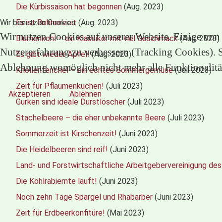
Die Kürbissaison hat begonnen
(Aug. 2023)
Es ist Bohnenzeit
(Aug. 2023)
Wir benutzen Cookies
Wir nutzen Cookies auf unserer Website. Einige von i
Blumenkohl – ein Klassiker mit viel Geschmack
(Aug. 2023)
Nutzererfahrung zu verbessern (Tracking Cookies). Si
Es gibt wieder Äpfel!
(Aug. 2023)
Ablehnung womöglich nicht mehr alle Funktionalität
Knollenfenchel – ein echtes Sommergemüse
(Juli 2023)
Zeit für Pflaumenkuchen!
(Juli 2023)
Akzeptieren
Ablehnen
Gurken sind ideale Durstlöscher
(Juli 2023)
Stachelbeere – die eher unbekannte Beere
(Juli 2023)
Sommerzeit ist Kirschenzeit!
(Juni 2023)
Die Heidelbeeren sind reif!
(Juni 2023)
Land- und Forstwirtschaftliche Arbeitgebervereinigung de
Die Kohlrabiernte läuft!
(Juni 2023)
Noch zehn Tage Spargel und Rhabarber
(Juni 2023)
Zeit für Erdbeerkonfitüre!
(Mai 2023)