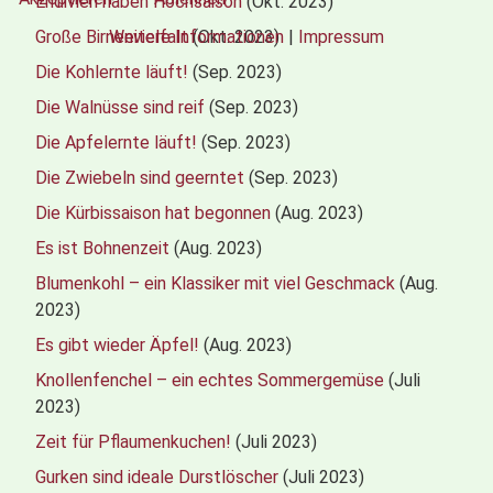
Endivien haben Hochsaison
(Okt. 2023)
Weitere Informationen
|
Impressum
Große Birnenvielfalt
(Okt. 2023)
Die Kohlernte läuft!
(Sep. 2023)
Die Walnüsse sind reif
(Sep. 2023)
Die Apfelernte läuft!
(Sep. 2023)
Die Zwiebeln sind geerntet
(Sep. 2023)
Die Kürbissaison hat begonnen
(Aug. 2023)
Es ist Bohnenzeit
(Aug. 2023)
Blumenkohl – ein Klassiker mit viel Geschmack
(Aug.
2023)
Es gibt wieder Äpfel!
(Aug. 2023)
Knollenfenchel – ein echtes Sommergemüse
(Juli
2023)
Zeit für Pflaumenkuchen!
(Juli 2023)
Gurken sind ideale Durstlöscher
(Juli 2023)