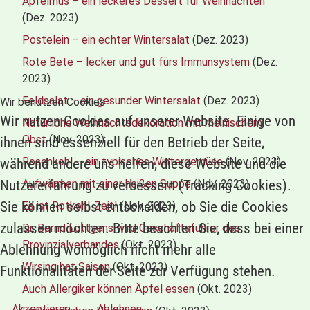
Apfelmus – ein leckeres Dessert für Weihnachten
(Dez. 2023)
Postelein – ein echter Wintersalat
(Dez. 2023)
Rote Bete – lecker und gut fürs Immunsystem
(Dez.
2023)
Feldsalat – ein gesunder Wintersalat
(Dez. 2023)
Wir benutzen Cookies
Wir nutzen Cookies auf unserer Website. Einige von
Natürliche Weihnachtsdekoration mit rheinischem
Obst
(Nov. 2023)
ihnen sind essenziell für den Betrieb der Seite,
Rosenkohl – ein typisches Wintergemüse
(Nov. 2023)
während andere uns helfen, diese Website und die
Aufwärmen mit einer heißen Suppe
(Nov. 2023)
Nutzererfahrung zu verbessern (Tracking Cookies).
Sie können selbst entscheiden, ob Sie die Cookies
Es ist Rotkohl-Zeit!
(Nov. 2023)
zulassen möchten. Bitte beachten Sie, dass bei einer
Dr. Bernd Lüttgens wird Geschäftsführer des
Provinzialverbandes
(Okt. 2023)
Ablehnung womöglich nicht mehr alle
Wirsing hat Saison
(Okt. 2023)
Funktionalitäten der Seite zur Verfügung stehen.
Auch Allergiker können Äpfel essen
(Okt. 2023)
Akzeptieren
Ablehnen