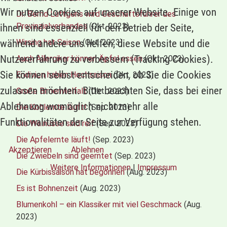
Wir nutzen Cookies auf unserer Website. Einige von
Dr. Bernd Lüttgens wird Geschäftsführer des
Provinzialverbandes
(Okt. 2023)
ihnen sind essenziell für den Betrieb der Seite,
Wirsing hat Saison
(Okt. 2023)
während andere uns helfen, diese Website und die
Nutzererfahrung zu verbessern (Tracking Cookies).
Auch Allergiker können Äpfel essen
(Okt. 2023)
Sie können selbst entscheiden, ob Sie die Cookies
Endivien haben Hochsaison
(Okt. 2023)
zulassen möchten. Bitte beachten Sie, dass bei einer
Große Birnenvielfalt
(Okt. 2023)
Ablehnung womöglich nicht mehr alle
Die Kohlernte läuft!
(Sep. 2023)
Funktionalitäten der Seite zur Verfügung stehen.
Die Walnüsse sind reif
(Sep. 2023)
Die Apfelernte läuft!
(Sep. 2023)
Akzeptieren
Ablehnen
Die Zwiebeln sind geerntet
(Sep. 2023)
Weitere Informationen
|
Impressum
Die Kürbissaison hat begonnen
(Aug. 2023)
Es ist Bohnenzeit
(Aug. 2023)
Blumenkohl – ein Klassiker mit viel Geschmack
(Aug.
2023)