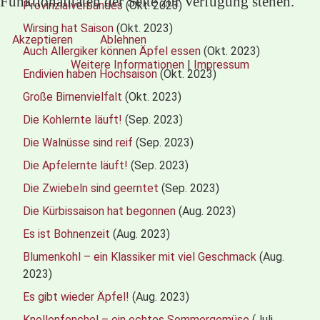
Funktionalitäten der Seite zur Verfügung stehen.
Provinzialverbandes
(Okt. 2023)
Wirsing hat Saison
(Okt. 2023)
Akzeptieren
Ablehnen
Auch Allergiker können Äpfel essen
(Okt. 2023)
Weitere Informationen
|
Impressum
Endivien haben Hochsaison
(Okt. 2023)
Große Birnenvielfalt
(Okt. 2023)
Die Kohlernte läuft!
(Sep. 2023)
Die Walnüsse sind reif
(Sep. 2023)
Die Apfelernte läuft!
(Sep. 2023)
Die Zwiebeln sind geerntet
(Sep. 2023)
Die Kürbissaison hat begonnen
(Aug. 2023)
Es ist Bohnenzeit
(Aug. 2023)
Blumenkohl – ein Klassiker mit viel Geschmack
(Aug.
2023)
Es gibt wieder Äpfel!
(Aug. 2023)
Knollenfenchel – ein echtes Sommergemüse
(Juli