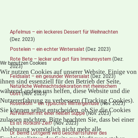
Apfelmus – ein leckeres Dessert für Weihnachten
(Dez. 2023)
Postelein – ein echter Wintersalat
(Dez. 2023)
Rote Bete – lecker und gut fürs Immunsystem
(Dez.
Wir benutzen Cookies
2023)
Wir nutzen Cookies auf unserer Website. Einige von
Feldsalat – ein gesunder Wintersalat
(Dez. 2023)
ihnen sind essenziell für den Betrieb der Seite,
Natürliche Weihnachtsdekoration mit rheinischem
während andere uns helfen, diese Website und die
Obst
(Nov. 2023)
Nutzererfahrung zu verbessern (Tracking Cookies).
Rosenkohl – ein typisches Wintergemüse
(Nov. 2023)
Sie können selbst entscheiden, ob Sie die Cookies
Aufwärmen mit einer heißen Suppe
(Nov. 2023)
zulassen möchten. Bitte beachten Sie, dass bei einer
Es ist Rotkohl-Zeit!
(Nov. 2023)
Ablehnung womöglich nicht mehr alle
Dr. Bernd Lüttgens wird Geschäftsführer des