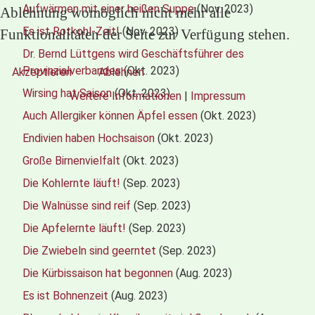
Aufwärmen mit einer heißen Suppe
(Nov. 2023)
Ablehnung womöglich nicht mehr alle
Es ist Rotkohl-Zeit!
(Nov. 2023)
Funktionalitäten der Seite zur Verfügung stehen.
Dr. Bernd Lüttgens wird Geschäftsführer des
Provinzialverbandes
(Okt. 2023)
Akzeptieren
Ablehnen
Wirsing hat Saison
(Okt. 2023)
Weitere Informationen
|
Impressum
Auch Allergiker können Äpfel essen
(Okt. 2023)
Endivien haben Hochsaison
(Okt. 2023)
Große Birnenvielfalt
(Okt. 2023)
Die Kohlernte läuft!
(Sep. 2023)
Die Walnüsse sind reif
(Sep. 2023)
Die Apfelernte läuft!
(Sep. 2023)
Die Zwiebeln sind geerntet
(Sep. 2023)
Die Kürbissaison hat begonnen
(Aug. 2023)
Es ist Bohnenzeit
(Aug. 2023)