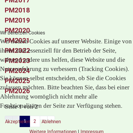
PM2018
PM2019
PM2020
Wir benutzen Cookies
PM2021
Wir nutzen Cookies auf unserer Website. Einige von
PM2022
ihnen sind essenziell für den Betrieb der Seite,
während andere uns helfen, diese Website und die
PM2023
Nutzererfahrung zu verbessern (Tracking Cookies).
PM2024
Sie können selbst entscheiden, ob Sie die Cookies
PM2025
zulassen möchten. Bitte beachten Sie, dass bei einer
PM2026
Ablehnung womöglich nicht mehr alle
Funktionalitäten der Seite zur Verfügung stehen.
Seite 1 von 2
1
2
Akzeptieren
Ablehnen
Weitere Informationen
|
Impressum